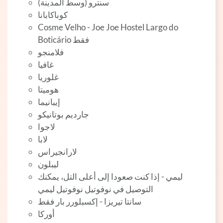
سنترو (وسط المدينة)
كوباكابانا
Cosme Velho - Joe Joe Hostel Largo do
Boticário فقط
فلامنجو
غافيا
غلوريا
هوميتا
إيبانيما
جارديم بوتانيكو
لاجوا
لابا
لارانجيراس
ليبلون
ليمي - إذا كنت صعودا إلى أعلى التل، يمكنك
التوصيل في نوفوتيل نوفوتيل ليمي
سانتا تيريزا - إكسبلورر بار فقط
أوركا