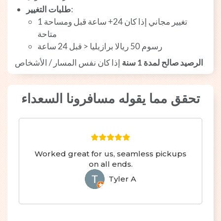
:
طلبات التغيير
1 تغيير مجاني إذا كان 24+ ساعة قبل ومساحة
متاحة
رسوم 50 ريالا برازيليا < قبل 24 ساعة
الرصيد صالح لمدة 1 سنة
إذا كان نفس المسار / الأشخاص
تحقق مما يقوله مسافرونا السعداء
seamless pickups
Seamless transfer from Bra
nds.
Argentina :)
er A
Hayley F
HF