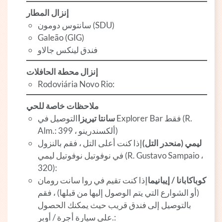
إنزال المطار
سانتوس دومون (SDU)
Galeão (GIG)
فندق لينكس جالاو
إنزال محطة الحافلات
Rodoviária Novo Rio:
ملاحظات خاصة للحي
سانتا تيريزا
التوصيل في Explorer Bar فقط (R.
Alm.: ألكسندرينو ، 399)
ليمي (منحدر التل)
إذا كنت أعلى التل ، فقم بالنزول
في نوفوتيل نوفوتيل ليمي (R. Gustavo Sampaio ،
320):
كوباكابانا / إيبانيما
إذا كنت تقيم في روا سانت رومان
(أو الشوارع التي يتم الوصول إليها من قبلها) ، فقم
بالتوصيل إلى فندق قريب حيث يمكنك الحصول
على سيارة أجرة / أوبر.: