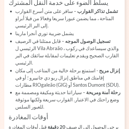
يسلط الضوء على خدمة النقل المشترك
تشمل تذاكر القوارب
– سافر على متن أسرع القوارب
المتاحة ، مما يضمن عبورا سريعا وفعالا من فيلا أبراو
إلى البر الرئيسي.
يشمل ضريبة توري أنجرا مارينا
تسجيل الوصول الموجه
– قابل ممثلنا في الرصيف
الرئيسي ل Vila Abraão ، والذي سيساعدك في ركوب
القارب الصحيح ويقدم تعليمات لمقابلة سائقك في البر
الرئيسي.
إنزال مريح
- استمتع برحلة خالية من المتاعب إلى مكان
إقامتك في مناطق إنزال ريو دي جانييرو ؛ أو في
مطارات RIOgaleão (GIG) أو Santos Dumont (SDU).
رحلة آمنة ومريحة
– سياراتنا حديثة ومكيفة ومصممة مع
وضع راحتك في الاعتبار. القوارب سريعة ولكنها موثوقة
للعبور السلس.
أوقات المغادرة
يرجى الوصول إلى الرصيف
20 دقيقة
قبل أوقات المغادرة